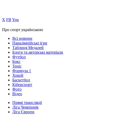
Х
FB
You
Про спорт українською
Всі новини
Паралімпійські ігри
Таблиця Медалей
Блоги та авторські матеріали
Футбол
Бокс
Теніс
Формула 1
Хокей
Баскетбол
Кіберспорт
Фото
Відео
Прямі трансляції
Ліга Чемпіонів
Ліга Європи