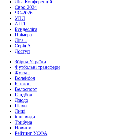
Ліга Конференцій
Євро-2024
ЧС-2026
УПЛ
АПЛ
Бундесліга
Прімера
Ліга 1
Серія А
Доступ
Збірна України
Футбольні трансфери
Футзал
Волейбол
Біатлон
Велоспорт
Гандбол
Дзюдо
Шахи
Лижі
інші види
Трибуна
Новини
Рейтинг УЄФА