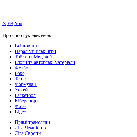
Х
FB
You
Про спорт українською
Всі новини
Паралімпійські ігри
Таблиця Медалей
Блоги та авторські матеріали
Футбол
Бокс
Теніс
Формула 1
Хокей
Баскетбол
Кіберспорт
Фото
Відео
Прямі трансляції
Ліга Чемпіонів
Ліга Європи