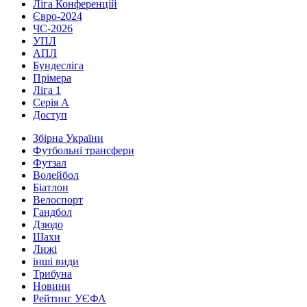
Ліга Конференцій
Євро-2024
ЧС-2026
УПЛ
АПЛ
Бундесліга
Прімера
Ліга 1
Серія А
Доступ
Збірна України
Футбольні трансфери
Футзал
Волейбол
Біатлон
Велоспорт
Гандбол
Дзюдо
Шахи
Лижі
інші види
Трибуна
Новини
Рейтинг УЄФА