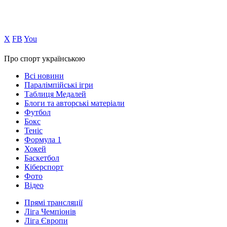
Х
FB
You
Про спорт українською
Всі новини
Паралімпійські ігри
Таблиця Медалей
Блоги та авторські матеріали
Футбол
Бокс
Теніс
Формула 1
Хокей
Баскетбол
Кіберспорт
Фото
Відео
Прямі трансляції
Ліга Чемпіонів
Ліга Європи