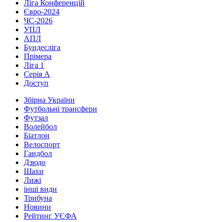
Ліга Конференцій
Євро-2024
ЧС-2026
УПЛ
АПЛ
Бундесліга
Прімера
Ліга 1
Серія А
Доступ
Збірна України
Футбольні трансфери
Футзал
Волейбол
Біатлон
Велоспорт
Гандбол
Дзюдо
Шахи
Лижі
інші види
Трибуна
Новини
Рейтинг УЄФА