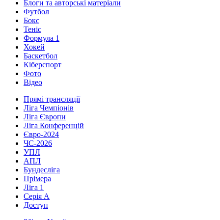
Блоги та авторські матеріали
Футбол
Бокс
Теніс
Формула 1
Хокей
Баскетбол
Кіберспорт
Фото
Відео
Прямі трансляції
Ліга Чемпіонів
Ліга Європи
Ліга Конференцій
Євро-2024
ЧС-2026
УПЛ
АПЛ
Бундесліга
Прімера
Ліга 1
Серія А
Доступ