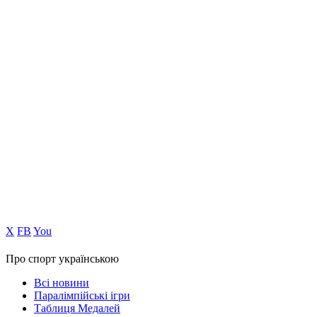
Х
FB
You
Про спорт українською
Всі новини
Паралімпійські ігри
Таблиця Медалей