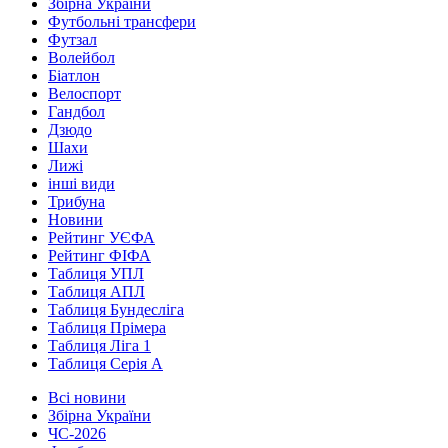
Збірна України
Футбольні трансфери
Футзал
Волейбол
Біатлон
Велоспорт
Гандбол
Дзюдо
Шахи
Лижі
інші види
Трибуна
Новини
Рейтинг УЄФА
Рейтинг ФІФА
Таблиця УПЛ
Таблиця АПЛ
Таблиця Бундесліга
Таблиця Прімера
Таблиця Ліга 1
Таблиця Серія А
Всі новини
Збірна України
ЧС-2026