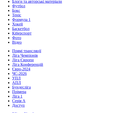
Блоги та авторські матеріали
Футбол
Бокс
Теніс
Формула 1
Хокей
Баскетбол
Кіберспорт
Фото
Відео
Прямі трансляції
Ліга Чемпіонів
Ліга Європи
Ліга Конференцій
Євро-2024
ЧС-2026
УПЛ
АПЛ
Бундесліга
Прімера
Ліга 1
Серія А
Доступ