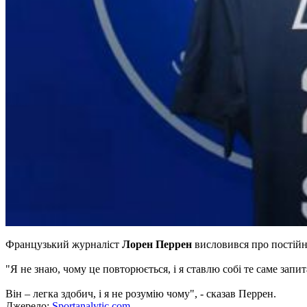
Французький журналіст
Лорен Перрен
висловився про постій
"Я не знаю, чому це повторюється, і я ставлю собі те саме зап
Він – легка здобич, і я не розумію чому", - сказав Перрен.
Джерело:
Sportanalytic.com