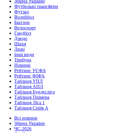
Збірна України
Футбольні трансфери
Футзал
Волейбол
Біатлон
Велоспорт
Гандбол
Дзюдо
Шахи
Лижі
інші види
Трибуна
Новини
Рейтинг УЄФА
Рейтинг ФІФА
Таблиця УПЛ
Таблиця АПЛ
Таблиця Бундесліга
Таблиця Прімера
Таблиця Ліга 1
Таблиця Серія А
Всі новини
Збірна України
ЧС-2026