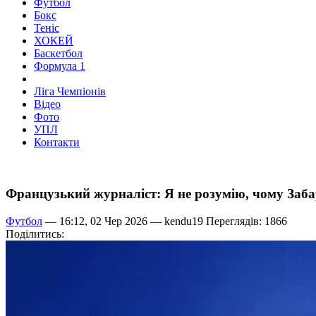
Футбол
Бокс
Теніс
ХОКЕЙ
Баскетбол
Формула 1
Ліга Чемпіонів
Відео
Фото
УПЛ
Контакти
Французький журналіст: Я не розумію, чому Заба
Футбол
— 16:12, 02 Чер 2026 —
kendu19
Переглядів: 1866
Поділитись: