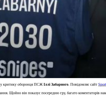
ну критику оборонця ПСЖ
Іллі Забарного
. Повідомляє сайт
Sport
итання. Щойно він показує посередню гру, багато коментаторів на