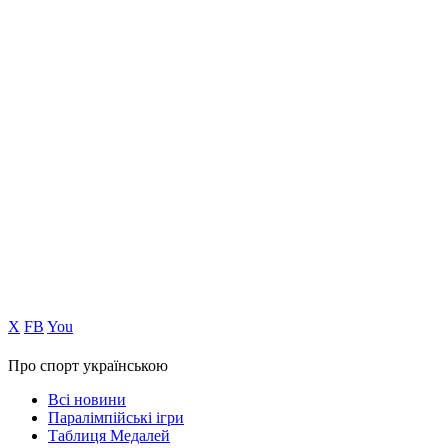
Х
FB
You
Про спорт українською
Всі новини
Паралімпійські ігри
Таблиця Медалей