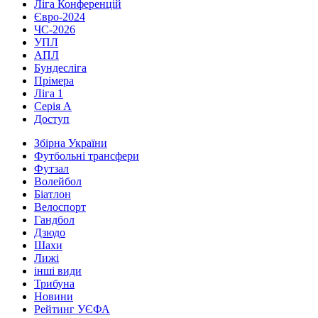
Ліга Конференцій
Євро-2024
ЧС-2026
УПЛ
АПЛ
Бундесліга
Прімера
Ліга 1
Серія А
Доступ
Збірна України
Футбольні трансфери
Футзал
Волейбол
Біатлон
Велоспорт
Гандбол
Дзюдо
Шахи
Лижі
інші види
Трибуна
Новини
Рейтинг УЄФА