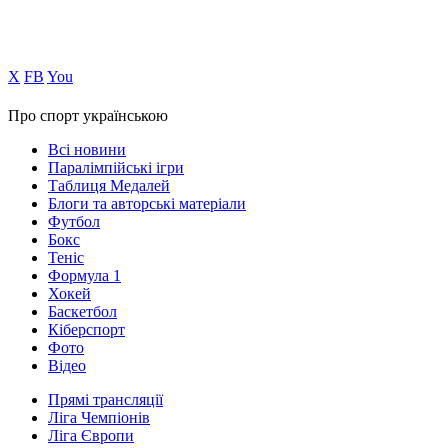
Х
FB
You
Про спорт українською
Всі новини
Паралімпійські ігри
Таблиця Медалей
Блоги та авторські матеріали
Футбол
Бокс
Теніс
Формула 1
Хокей
Баскетбол
Кіберспорт
Фото
Відео
Прямі трансляції
Ліга Чемпіонів
Ліга Європи