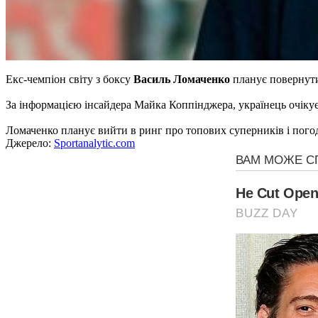
Екс-чемпіон світу з боксу
Василь Ломаченко
планує повернути
За інформацією інсайдера Майка Коппінджера, українець очікує
Ломаченко планує вийти в ринг про топових суперників і пого
Джерело:
Sportanalytic.com