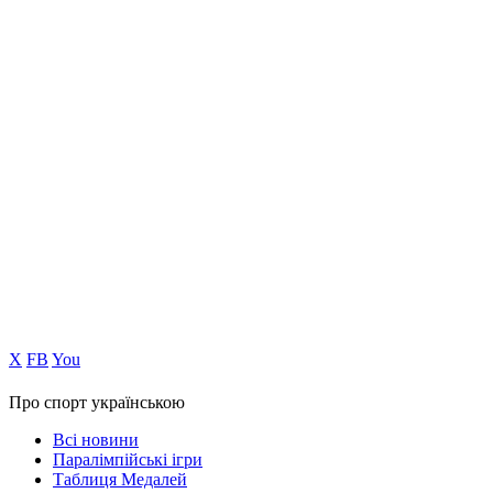
Х
FB
You
Про спорт українською
Всі новини
Паралімпійські ігри
Таблиця Медалей