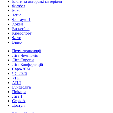
Блоги та авторські матеріали
Футбол
Бокс
Теніс
Формула 1
Хокей
Баскетбол
Кіберспорт
Фото
Відео
Прямі трансляції
Ліга Чемпіонів
Ліга Європи
Ліга Конференцій
Євро-2024
ЧС-2026
УПЛ
АПЛ
Бундесліга
Прімера
Ліга 1
Серія А
Доступ