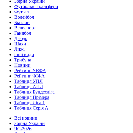
Збірна України
Футбольні трансфери
Футзал
Волейбол
Біатлон
Велоспорт
Гандбол
Дзюдо
Шахи
Лижі
інші види
Трибуна
Новини
Рейтинг УЄФА
Рейтинг ФІФА
Таблиця УПЛ
Таблиця АПЛ
Таблиця Бундесліга
Таблиця Прімера
Таблиця Ліга 1
Таблиця Серія А
Всі новини
Збірна України
ЧС-2026