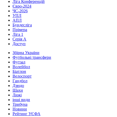
Ліга Конференцій
Євро-2024
ЧС-2026
УПЛ
АПЛ
Бундесліга
Прімера
Ліга 1
Серія А
Доступ
Збірна України
Футбольні трансфери
Футзал
Волейбол
Біатлон
Велоспорт
Гандбол
Дзюдо
Шахи
Лижі
інші види
Трибуна
Новини
Рейтинг УЄФА