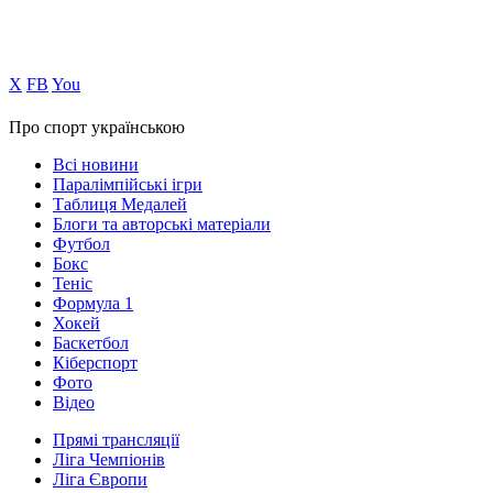
Х
FB
You
Про спорт українською
Всі новини
Паралімпійські ігри
Таблиця Медалей
Блоги та авторські матеріали
Футбол
Бокс
Теніс
Формула 1
Хокей
Баскетбол
Кіберспорт
Фото
Відео
Прямі трансляції
Ліга Чемпіонів
Ліга Європи