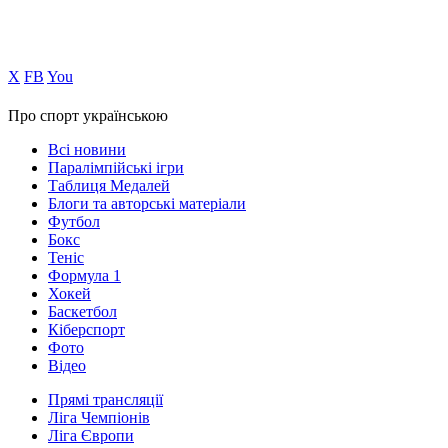
Х
FB
You
Про спорт українською
Всі новини
Паралімпійські ігри
Таблиця Медалей
Блоги та авторські матеріали
Футбол
Бокс
Теніс
Формула 1
Хокей
Баскетбол
Кіберспорт
Фото
Відео
Прямі трансляції
Ліга Чемпіонів
Ліга Європи