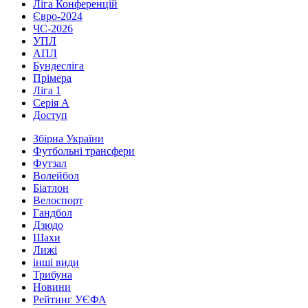
Ліга Конференцій
Євро-2024
ЧС-2026
УПЛ
АПЛ
Бундесліга
Прімера
Ліга 1
Серія А
Доступ
Збірна України
Футбольні трансфери
Футзал
Волейбол
Біатлон
Велоспорт
Гандбол
Дзюдо
Шахи
Лижі
інші види
Трибуна
Новини
Рейтинг УЄФА