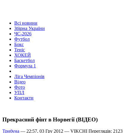
Всі новини
Збірна України
ЧС-2026
Футбол
Бокс
Теніс
ХОКЕЙ
Баскетбол
Формула 1
Ліга Чемпіонів
Відео
Фото
УПЛ
Контакти
Прекрасний фінт в Норвегії (ВІДЕО)
Трибуна
— 22:57, 03 Гру 2012 —
VIKCHI
Переглядів: 2123