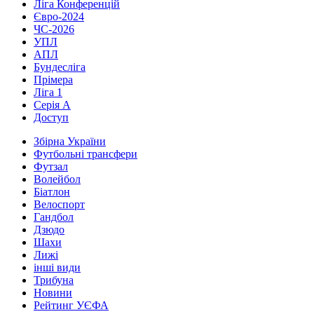
Ліга Конференцій
Євро-2024
ЧС-2026
УПЛ
АПЛ
Бундесліга
Прімера
Ліга 1
Серія А
Доступ
Збірна України
Футбольні трансфери
Футзал
Волейбол
Біатлон
Велоспорт
Гандбол
Дзюдо
Шахи
Лижі
інші види
Трибуна
Новини
Рейтинг УЄФА