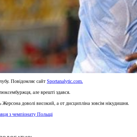
лубу. Повідомляє сайт
Sportanalytic.com.
люксембуржця, але врешті здався.
 Жерсона доволі високий, а от дисципліна зовсім нікудишня.
авця з чемпіонату Польщі