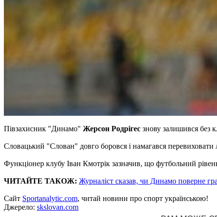
Півзахисник "Динамо"
Жерсон Родрігес
знову залишився без к
Словацький "Слован" довго боровся і намагався перевиховати 
Функціонер клубу Іван Кмотрік зазначив, що футбольний рівень
ЧИТАЙТЕ ТАКОЖ:
Журналіст сказав, чи Динамо поверне гр
Сайт
Sportanalytic.com
, читай новини про спорт українською!
Джерело:
skslovan.com