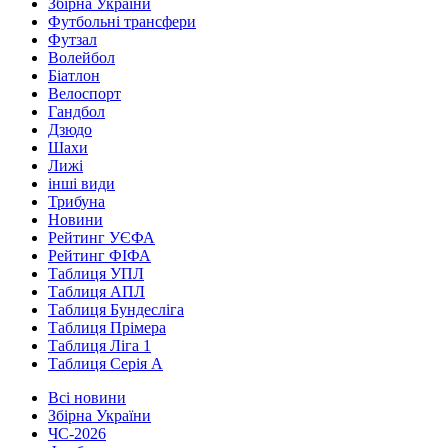
Збірна України
Футбольні трансфери
Футзал
Волейбол
Біатлон
Велоспорт
Гандбол
Дзюдо
Шахи
Лижі
інші види
Трибуна
Новини
Рейтинг УЄФА
Рейтинг ФІФА
Таблиця УПЛ
Таблиця АПЛ
Таблиця Бундесліга
Таблиця Прімера
Таблиця Ліга 1
Таблиця Серія А
Всі новини
Збірна України
ЧС-2026