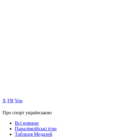
Х
FB
You
Про спорт українською
Всі новини
Паралімпійські ігри
Таблиця Медалей