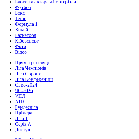
Блоги та авторські матеріали
Футбол
Бокс
Теніс
Формула 1
Хокей
Баскетбол
Кіберспорт
Фото
Відео
Прямі трансляції
Ліга Чемпіонів
Ліга Європи
Ліга Конференцій
Євро-2024
ЧС-2026
УПЛ
АПЛ
Бундесліга
Прімера
Ліга 1
Серія А
Доступ