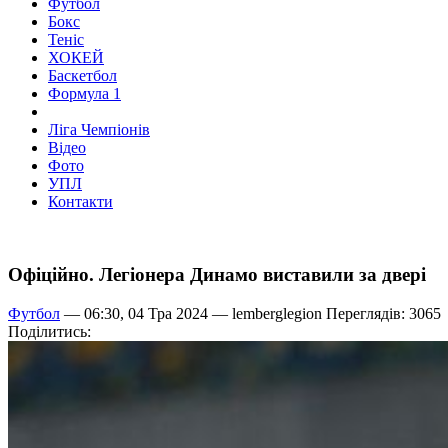
Футбол
Бокс
Теніс
ХОКЕЙ
Баскетбол
Формула 1
Ліга Чемпіонів
Відео
Фото
УПЛ
Контакти
Офіційно. Легіонера Динамо виставили за двері
Футбол
— 06:30, 04 Тра 2024 —
lemberglegion
Переглядів: 3065
Поділитись: