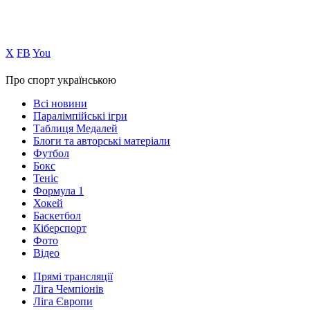
Х
FB
You
Про спорт українською
Всі новини
Паралімпійські ігри
Таблиця Медалей
Блоги та авторські матеріали
Футбол
Бокс
Теніс
Формула 1
Хокей
Баскетбол
Кіберспорт
Фото
Відео
Прямі трансляції
Ліга Чемпіонів
Ліга Європи