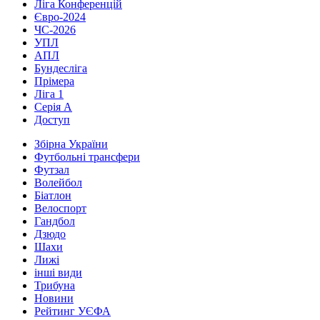
Ліга Конференцій
Євро-2024
ЧС-2026
УПЛ
АПЛ
Бундесліга
Прімера
Ліга 1
Серія А
Доступ
Збірна України
Футбольні трансфери
Футзал
Волейбол
Біатлон
Велоспорт
Гандбол
Дзюдо
Шахи
Лижі
інші види
Трибуна
Новини
Рейтинг УЄФА