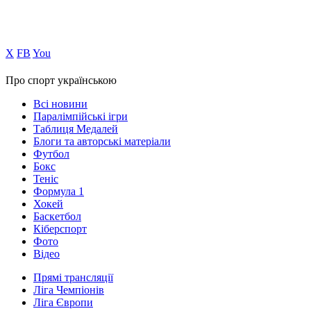
Х
FB
You
Про спорт українською
Всі новини
Паралімпійські ігри
Таблиця Медалей
Блоги та авторські матеріали
Футбол
Бокс
Теніс
Формула 1
Хокей
Баскетбол
Кіберспорт
Фото
Відео
Прямі трансляції
Ліга Чемпіонів
Ліга Європи