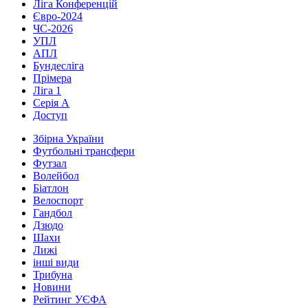
Ліга Конференцій
Євро-2024
ЧС-2026
УПЛ
АПЛ
Бундесліга
Прімера
Ліга 1
Серія А
Доступ
Збірна України
Футбольні трансфери
Футзал
Волейбол
Біатлон
Велоспорт
Гандбол
Дзюдо
Шахи
Лижі
інші види
Трибуна
Новини
Рейтинг УЄФА