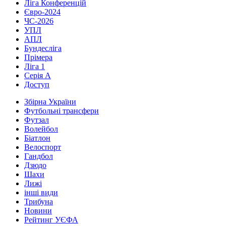
Ліга Конференцій
Євро-2024
ЧС-2026
УПЛ
АПЛ
Бундесліга
Прімера
Ліга 1
Серія А
Доступ
Збірна України
Футбольні трансфери
Футзал
Волейбол
Біатлон
Велоспорт
Гандбол
Дзюдо
Шахи
Лижі
інші види
Трибуна
Новини
Рейтинг УЄФА