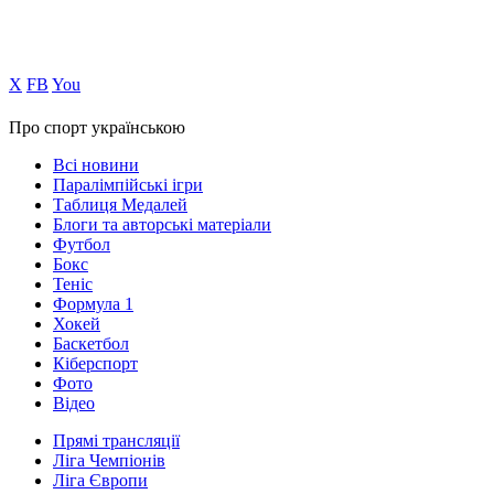
Х
FB
You
Про спорт українською
Всі новини
Паралімпійські ігри
Таблиця Медалей
Блоги та авторські матеріали
Футбол
Бокс
Теніс
Формула 1
Хокей
Баскетбол
Кіберспорт
Фото
Відео
Прямі трансляції
Ліга Чемпіонів
Ліга Європи