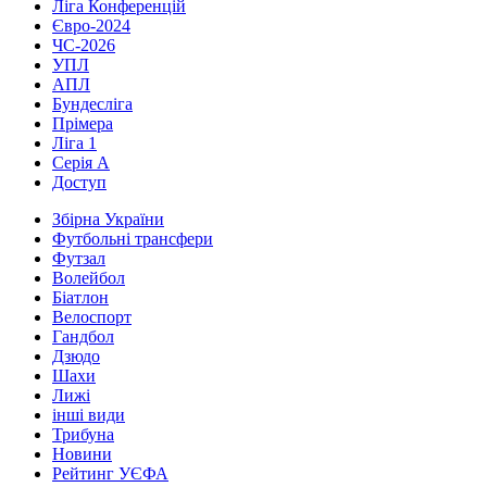
Ліга Конференцій
Євро-2024
ЧС-2026
УПЛ
АПЛ
Бундесліга
Прімера
Ліга 1
Серія А
Доступ
Збірна України
Футбольні трансфери
Футзал
Волейбол
Біатлон
Велоспорт
Гандбол
Дзюдо
Шахи
Лижі
інші види
Трибуна
Новини
Рейтинг УЄФА