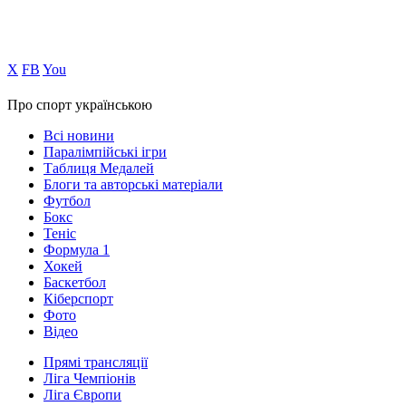
Х
FB
You
Про спорт українською
Всі новини
Паралімпійські ігри
Таблиця Медалей
Блоги та авторські матеріали
Футбол
Бокс
Теніс
Формула 1
Хокей
Баскетбол
Кіберспорт
Фото
Відео
Прямі трансляції
Ліга Чемпіонів
Ліга Європи