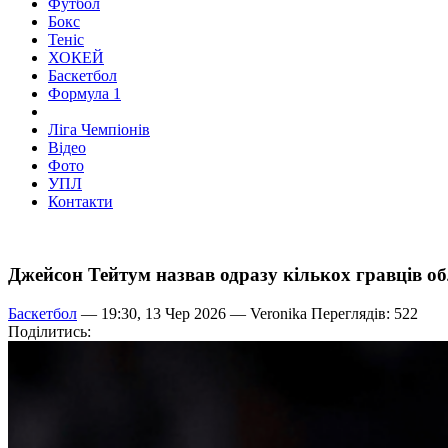
Футбол
Бокс
Теніс
ХОКЕЙ
Баскетбол
Формула 1
Ліга Чемпіонів
Відео
Фото
УПЛ
Контакти
Джейсон Тейтум назвав одразу кількох гравців 
Баскетбол
— 19:30, 13 Чер 2026 —
Veronika
Переглядів: 522
Поділитись: