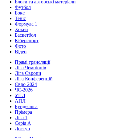
Блоги та авторські матеріали
Футбол
Бокс
Теніс
Формула 1
Хокей
Баскетбол
Кіберспорт
Фото
Відео
Прямі трансляції
Ліга Чемпіонів
Ліга Європи
Ліга Конференцій
Євро-2024
ЧС-2026
УПЛ
АПЛ
Бундесліга
Прімера
Ліга 1
Серія А
Доступ