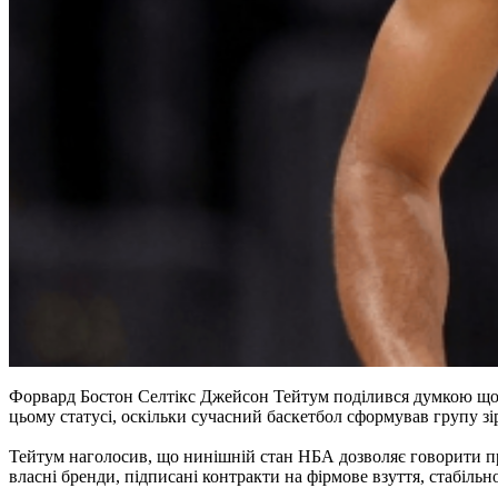
Форвард Бостон Селтікс Джейсон Тейтум поділився думкою щодо 
цьому статусі, оскільки сучасний баскетбол сформував групу зір
Тейтум наголосив, що нинішній стан НБА дозволяє говорити про 
власні бренди, підписані контракти на фірмове взуття, стабільн