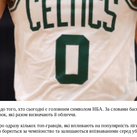
того, хто сьогодні є головним символом НБА. За словами баскет
ок, які разом визначають її обличчя.
одразу кількох топ-гравців, які впливають на популярність ліги.
о борються за чемпіонство та залишаються впізнаваними серед убо