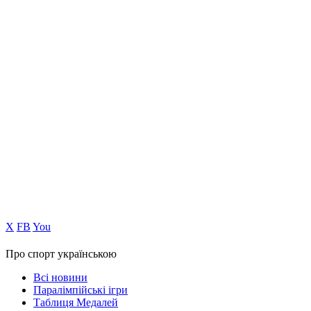
Х
FB
You
Про спорт українською
Всі новини
Паралімпійські ігри
Таблиця Медалей