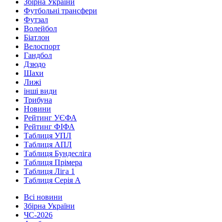
Збірна України
Футбольні трансфери
Футзал
Волейбол
Біатлон
Велоспорт
Гандбол
Дзюдо
Шахи
Лижі
інші види
Трибуна
Новини
Рейтинг УЄФА
Рейтинг ФІФА
Таблиця УПЛ
Таблиця АПЛ
Таблиця Бундесліга
Таблиця Прімера
Таблиця Ліга 1
Таблиця Серія А
Всі новини
Збірна України
ЧС-2026