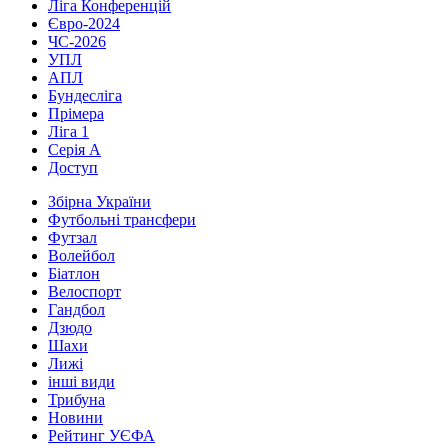
Ліга Конференцій
Євро-2024
ЧС-2026
УПЛ
АПЛ
Бундесліга
Прімера
Ліга 1
Серія А
Доступ
Збірна України
Футбольні трансфери
Футзал
Волейбол
Біатлон
Велоспорт
Гандбол
Дзюдо
Шахи
Лижі
інші види
Трибуна
Новини
Рейтинг УЄФА