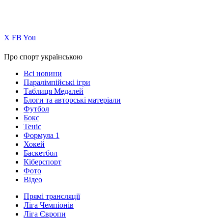
Х
FB
You
Про спорт українською
Всі новини
Паралімпійські ігри
Таблиця Медалей
Блоги та авторські матеріали
Футбол
Бокс
Теніс
Формула 1
Хокей
Баскетбол
Кіберспорт
Фото
Відео
Прямі трансляції
Ліга Чемпіонів
Ліга Європи