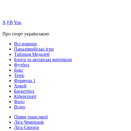
Х
FB
You
Про спорт українською
Всі новини
Паралімпійські ігри
Таблиця Медалей
Блоги та авторські матеріали
Футбол
Бокс
Теніс
Формула 1
Хокей
Баскетбол
Кіберспорт
Фото
Відео
Прямі трансляції
Ліга Чемпіонів
Ліга Європи