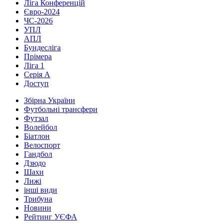
Ліга Конференцій
Євро-2024
ЧС-2026
УПЛ
АПЛ
Бундесліга
Прімера
Ліга 1
Серія А
Доступ
Збірна України
Футбольні трансфери
Футзал
Волейбол
Біатлон
Велоспорт
Гандбол
Дзюдо
Шахи
Лижі
інші види
Трибуна
Новини
Рейтинг УЄФА