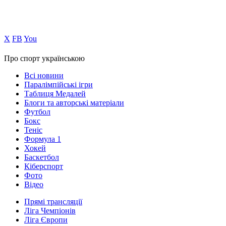
Х
FB
You
Про спорт українською
Всі новини
Паралімпійські ігри
Таблиця Медалей
Блоги та авторські матеріали
Футбол
Бокс
Теніс
Формула 1
Хокей
Баскетбол
Кіберспорт
Фото
Відео
Прямі трансляції
Ліга Чемпіонів
Ліга Європи