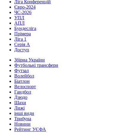
Ліга Конференцій
Євро-2024
ЧС-2026
УПЛ
АПЛ
Бундесліга
Прімера
Ліга 1
Серія А
Доступ
Збірна України
Футбольні трансфери
Футзал
Волейбол
Біатлон
Велоспорт
Гандбол
Дзюдо
Шахи
Лижі
інші види
Трибуна
Новини
Рейтинг УЄФА