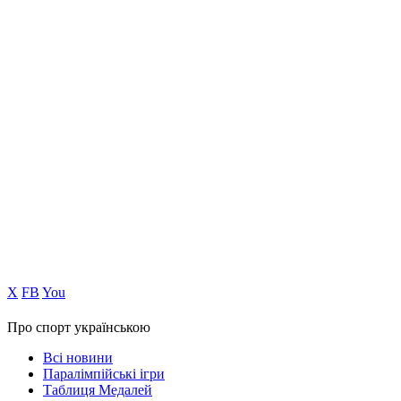
Х
FB
You
Про спорт українською
Всі новини
Паралімпійські ігри
Таблиця Медалей