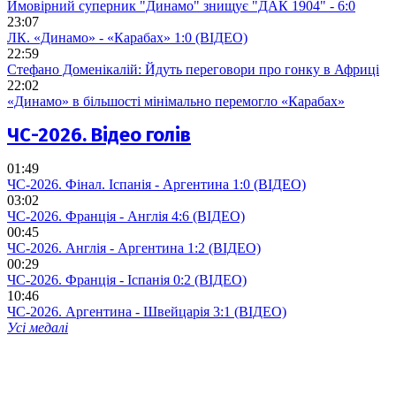
Ймовірний суперник "Динамо" знищує "ДАК 1904" - 6:0
23:07
ЛК. «Динамо» - «Карабах» 1:0 (ВІДЕО)
22:59
Стефано Доменікалій: Йдуть переговори про гонку в Африці
22:02
«Динамо» в більшості мінімально перемогло «Карабах»
ЧС-2026. Відео голів
01:49
ЧС-2026. Фінал. Іспанія - Аргентина 1:0 (ВІДЕО)
03:02
ЧС-2026. Франція - Англія 4:6 (ВІДЕО)
00:45
ЧС-2026. Англія - Аргентина 1:2 (ВІДЕО)
00:29
ЧС-2026. Франція - Іспанія 0:2 (ВІДЕО)
10:46
ЧС-2026. Аргентина - Швейцарія 3:1 (ВІДЕО)
Усі медалі