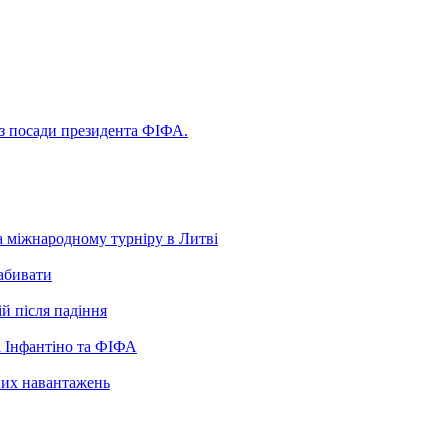
 з посади президента ФІФА.
а міжнародному турніру в Литві
забивати
ій після падіння
 Інфантіно та ФІФА
нних навантажень