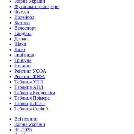
Збірна України
Футбольні трансфери
Футзал
Волейбол
Біатлон
Велоспорт
Гандбол
Дзюдо
Шахи
Лижі
інші види
Трибуна
Новини
Рейтинг УЄФА
Рейтинг ФІФА
Таблиця УПЛ
Таблиця АПЛ
Таблиця Бундесліга
Таблиця Прімера
Таблиця Ліга 1
Таблиця Серія А
Всі новини
Збірна України
ЧС-2026