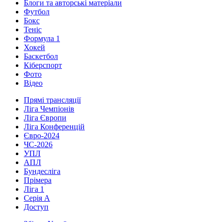
Блоги та авторські матеріали
Футбол
Бокс
Теніс
Формула 1
Хокей
Баскетбол
Кіберспорт
Фото
Відео
Прямі трансляції
Ліга Чемпіонів
Ліга Європи
Ліга Конференцій
Євро-2024
ЧС-2026
УПЛ
АПЛ
Бундесліга
Прімера
Ліга 1
Серія А
Доступ