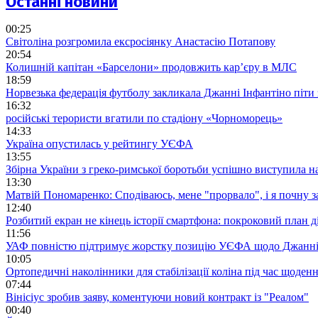
Останні новини
00:25
Світоліна розгромила ексросіянку Анастасію Потапову
20:54
Колишній капітан «Барселони» продовжить кар’єру в МЛС
18:59
Норвезька федерація футболу закликала Джанні Інфантіно піти
16:32
російські терористи вгатили по стадіону «Чорноморець»
14:33
Україна опустилась у рейтингу УЄФА
13:55
Збірна України з греко-римської боротьби успішно виступила н
13:30
Матвій Пономаренко: Сподіваюсь, мене "прорвало", і я почну 
12:40
Розбитий екран не кінець історії смартфона: покроковий план д
11:56
УАФ повністю підтримує жорстку позицію УЄФА щодо Джанні
10:05
Ортопедичні наколінники для стабілізації коліна під час щоде
07:44
Вінісіус зробив заяву, коментуючи новий контракт із "Реалом"
00:40