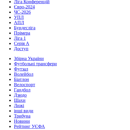
Ліга Конференцій
Євро-2024
ЧС-2026
УПЛ
АПЛ
Бундесліга
Прімера
Ліга 1
Серія А
Доступ
Збірна України
Футбольні трансфери
Футзал
Волейбол
Біатлон
Велоспорт
Гандбол
Дзюдо
Шахи
Лижі
інші види
Трибуна
Новини
Рейтинг УЄФА