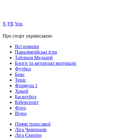
Х
FB
You
Про спорт українською
Всі новини
Паралімпійські ігри
Таблиця Медалей
Блоги та авторські матеріали
Футбол
Бокс
Теніс
Формула 1
Хокей
Баскетбол
Кіберспорт
Фото
Відео
Прямі трансляції
Ліга Чемпіонів
Ліга Європи