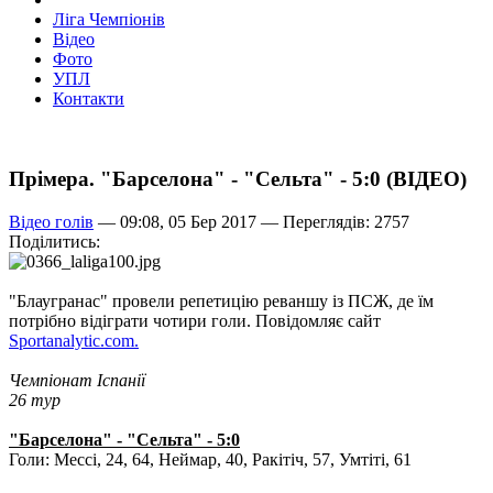
Ліга Чемпіонів
Відео
Фото
УПЛ
Контакти
Прімера. "Барселона" - "Сельта" - 5:0 (ВІДЕО)
Відео голів
— 09:08, 05 Бер 2017 —
Переглядів: 2757
Поділитись:
"Блаугранас" провели репетицію реваншу із ПСЖ, де їм
потрібно відіграти чотири голи. Повідомляє сайт
Sportanalytic.com.
Чемпіонат Іспанії
26 тур
"Барселона" - "Сельта" - 5:0
Голи: Мессі, 24, 64, Неймар, 40, Ракітіч, 57, Умтіті, 61