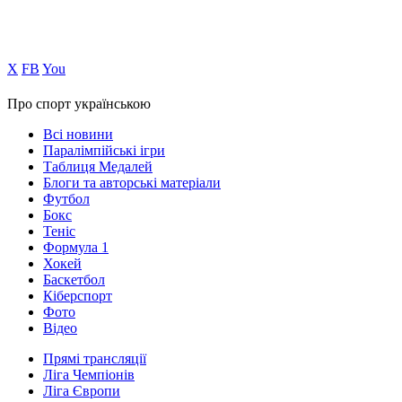
Х
FB
You
Про спорт українською
Всі новини
Паралімпійські ігри
Таблиця Медалей
Блоги та авторські матеріали
Футбол
Бокс
Теніс
Формула 1
Хокей
Баскетбол
Кіберспорт
Фото
Відео
Прямі трансляції
Ліга Чемпіонів
Ліга Європи