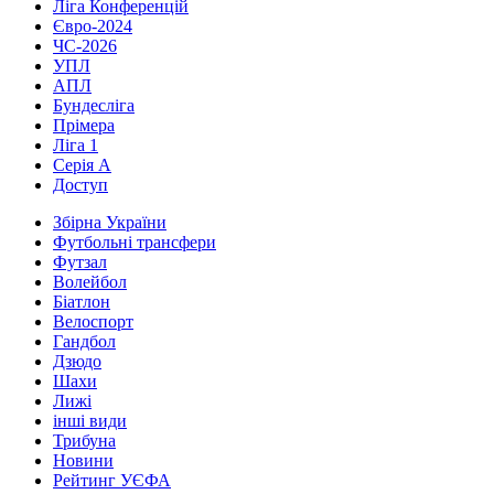
Ліга Конференцій
Євро-2024
ЧС-2026
УПЛ
АПЛ
Бундесліга
Прімера
Ліга 1
Серія А
Доступ
Збірна України
Футбольні трансфери
Футзал
Волейбол
Біатлон
Велоспорт
Гандбол
Дзюдо
Шахи
Лижі
інші види
Трибуна
Новини
Рейтинг УЄФА