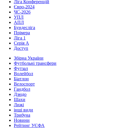
Ліга Конференцій
Євро-2024
ЧС-2026
УПЛ
АПЛ
Бундесліга
Прімера
Ліга 1
Серія А
Доступ
Збірна України
Футбольні трансфери
Футзал
Волейбол
Біатлон
Велоспорт
Гандбол
Дзюдо
Шахи
Лижі
інші види
Трибуна
Новини
Рейтинг УЄФА