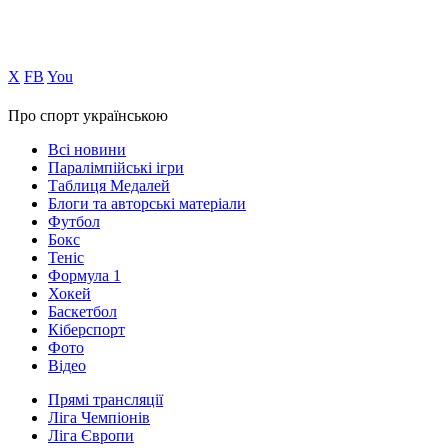
Х
FB
You
Про спорт українською
Всі новини
Паралімпійські ігри
Таблиця Медалей
Блоги та авторські матеріали
Футбол
Бокс
Теніс
Формула 1
Хокей
Баскетбол
Кіберспорт
Фото
Відео
Прямі трансляції
Ліга Чемпіонів
Ліга Європи