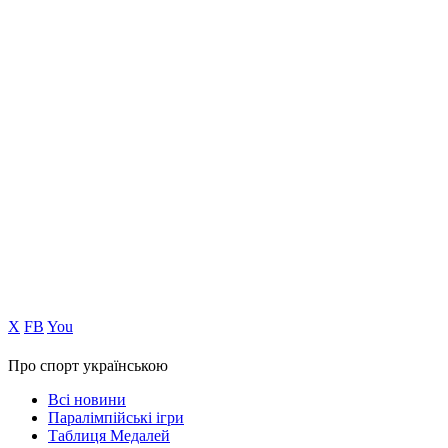
Х
FB
You
Про спорт українською
Всі новини
Паралімпійські ігри
Таблиця Медалей