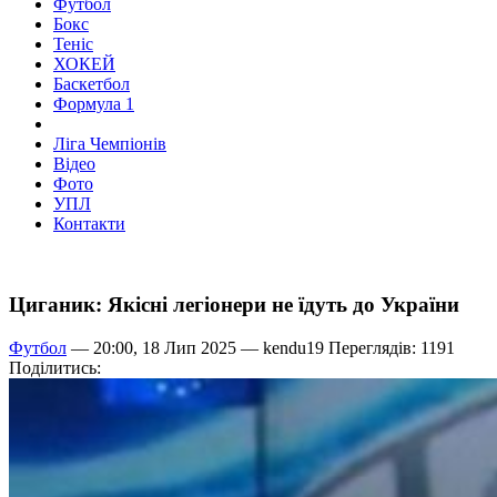
Футбол
Бокс
Теніс
ХОКЕЙ
Баскетбол
Формула 1
Ліга Чемпіонів
Відео
Фото
УПЛ
Контакти
Циганик: Якісні легіонери не їдуть до України
Футбол
— 20:00, 18 Лип 2025 —
kendu19
Переглядів: 1191
Поділитись: