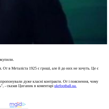
зкупили.
я. От в Металіста 1925 є гроші, але й до них не хочуть. Це є
запропонували дуже класні контракти. От і пояснення, чому
ь", - сказав Циганик в коментарі
ukrfootball.ua.