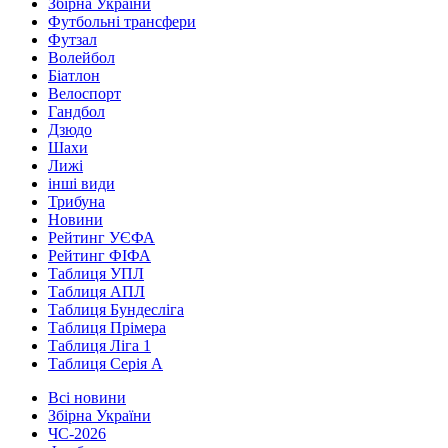
Збірна України
Футбольні трансфери
Футзал
Волейбол
Біатлон
Велоспорт
Гандбол
Дзюдо
Шахи
Лижі
інші види
Трибуна
Новини
Рейтинг УЄФА
Рейтинг ФІФА
Таблиця УПЛ
Таблиця АПЛ
Таблиця Бундесліга
Таблиця Прімера
Таблиця Ліга 1
Таблиця Серія А
Всі новини
Збірна України
ЧС-2026