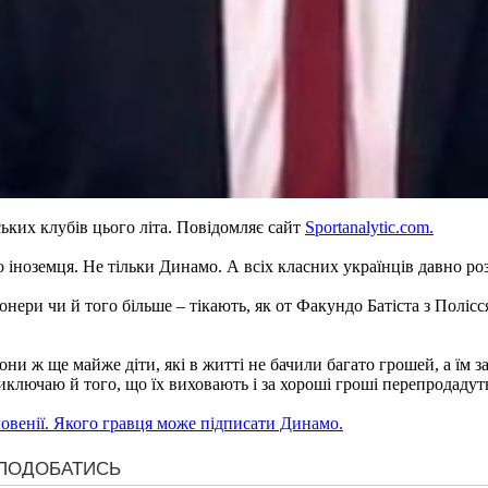
ьких клубів цього літа. Повідомляє сайт
Sportanalytic.com.
о іноземця. Не тільки Динамо. А всіх класних українців давно ро
іонери чи й того більше – тікають, як от Факундо Батіста з Полісс
они ж ще майже діти, які в житті не бачили багато грошей, а їм 
иключаю й того, що їх виховають і за хороші гроші перепродадут
овенії. Якого гравця може підписати Динамо.