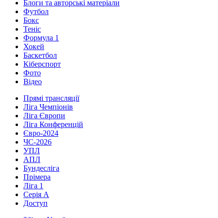
Блоги та авторські матеріали
Футбол
Бокс
Теніс
Формула 1
Хокей
Баскетбол
Кіберспорт
Фото
Відео
Прямі трансляції
Ліга Чемпіонів
Ліга Європи
Ліга Конференцій
Євро-2024
ЧС-2026
УПЛ
АПЛ
Бундесліга
Прімера
Ліга 1
Серія А
Доступ