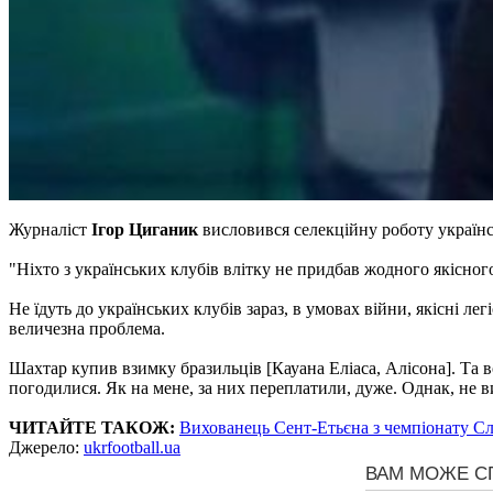
Журналіст
Ігор Циганик
висловився селекційну роботу українс
"Ніхто з українських клубів влітку не придбав жодного якісног
Не їдуть до українських клубів зараз, в умовах війни, якісні лег
величезна проблема.
Шахтар купив взимку бразильців [Кауана Еліаса, Алісона]. Та в
погодилися. Як на мене, за них переплатили, дуже. Однак, не в
ЧИТАЙТЕ ТАКОЖ:
Вихованець Сент-Етьєна з чемпіонату Сл
Джерело:
ukrfootball.ua