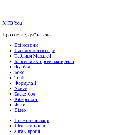
Х
FB
You
Про спорт українською
Всі новини
Паралімпійські ігри
Таблиця Медалей
Блоги та авторські матеріали
Футбол
Бокс
Теніс
Формула 1
Хокей
Баскетбол
Кіберспорт
Фото
Відео
Прямі трансляції
Ліга Чемпіонів
Ліга Європи