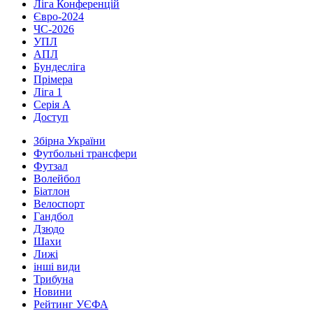
Ліга Конференцій
Євро-2024
ЧС-2026
УПЛ
АПЛ
Бундесліга
Прімера
Ліга 1
Серія А
Доступ
Збірна України
Футбольні трансфери
Футзал
Волейбол
Біатлон
Велоспорт
Гандбол
Дзюдо
Шахи
Лижі
інші види
Трибуна
Новини
Рейтинг УЄФА