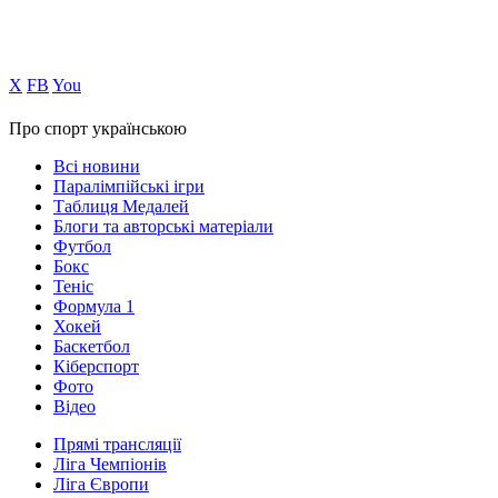
Х
FB
You
Про спорт українською
Всі новини
Паралімпійські ігри
Таблиця Медалей
Блоги та авторські матеріали
Футбол
Бокс
Теніс
Формула 1
Хокей
Баскетбол
Кіберспорт
Фото
Відео
Прямі трансляції
Ліга Чемпіонів
Ліга Європи