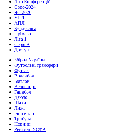
Ліга Конференцій
Євро-2024
ЧС-2026
УПЛ
АПЛ
Бундесліга
Прімера
Ліга 1
Серія А
Доступ
Збірна України
Футбольні трансфери
Футзал
Волейбол
Біатлон
Велоспорт
Гандбол
Дзюдо
Шахи
Лижі
інші види
Трибуна
Новини
Рейтинг УЄФА