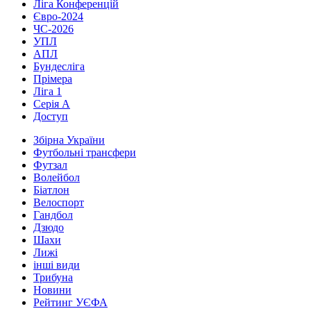
Ліга Конференцій
Євро-2024
ЧС-2026
УПЛ
АПЛ
Бундесліга
Прімера
Ліга 1
Серія А
Доступ
Збірна України
Футбольні трансфери
Футзал
Волейбол
Біатлон
Велоспорт
Гандбол
Дзюдо
Шахи
Лижі
інші види
Трибуна
Новини
Рейтинг УЄФА