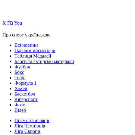
Х
FB
You
Про спорт українською
Всі новини
Паралімпійські ігри
Таблиця Медалей
Блоги та авторські матеріали
Футбол
Бокс
Теніс
Формула 1
Хокей
Баскетбол
Кіберспорт
Фото
Відео
Прямі трансляції
Ліга Чемпіонів
Ліга Європи