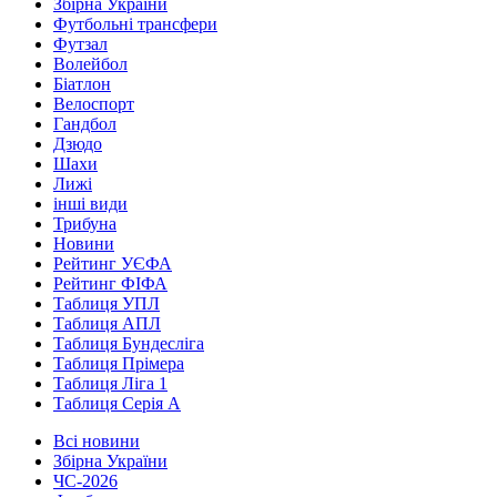
Збірна України
Футбольні трансфери
Футзал
Волейбол
Біатлон
Велоспорт
Гандбол
Дзюдо
Шахи
Лижі
інші види
Трибуна
Новини
Рейтинг УЄФА
Рейтинг ФІФА
Таблиця УПЛ
Таблиця АПЛ
Таблиця Бундесліга
Таблиця Прімера
Таблиця Ліга 1
Таблиця Серія А
Всі новини
Збірна України
ЧС-2026