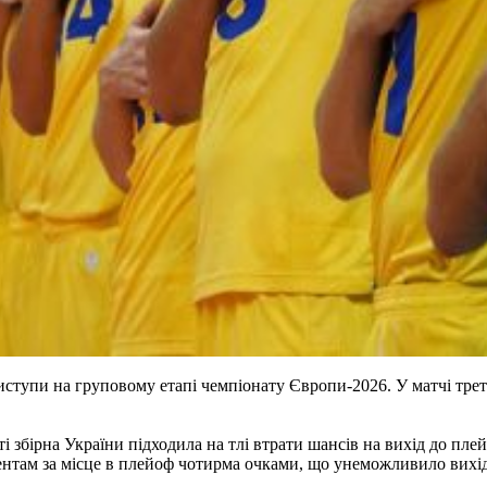
тупи на груповому етапі чемпіонату Європи-2026. У матчі треть
 збірна України підходила на тлі втрати шансів на вихід до пле
нтам за місце в плейоф чотирма очками, що унеможливило вихід