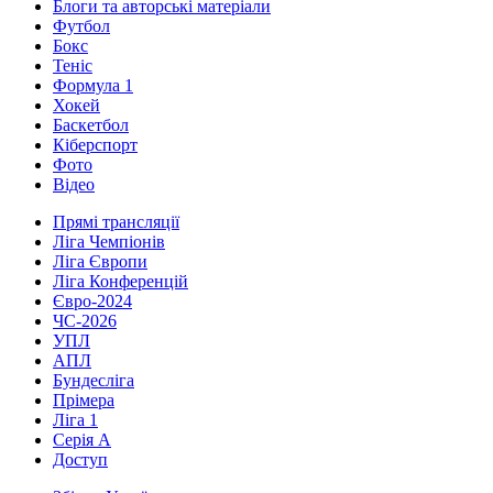
Блоги та авторські матеріали
Футбол
Бокс
Теніс
Формула 1
Хокей
Баскетбол
Кіберспорт
Фото
Відео
Прямі трансляції
Ліга Чемпіонів
Ліга Європи
Ліга Конференцій
Євро-2024
ЧС-2026
УПЛ
АПЛ
Бундесліга
Прімера
Ліга 1
Серія А
Доступ