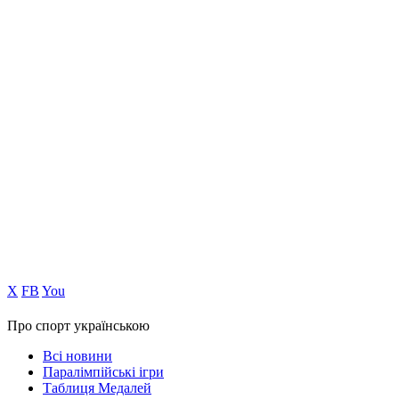
Х
FB
You
Про спорт українською
Всі новини
Паралімпійські ігри
Таблиця Медалей