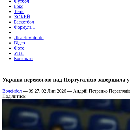
Футбол
Бокс
Теніс
ХОКЕЙ
Баскетбол
Формула 1
Ліга Чемпіонів
Відео
Фото
УПЛ
Контакти
Україна перемогою над Португалією завершила у
Волейбол
— 09:27, 02 Лип 2026 —
Андрій Петренко
Переглядів
Поділитись: