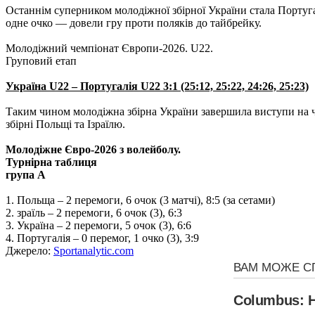
Останнім суперником молодіжної збірної України стала Португа
одне очко — довели гру проти поляків до тайбрейку.
Молодіжний чемпіонат Європи-2026. U22.
Груповий етап
Україна U22 – Португалія U22 3:1 (25:12, 25:22, 24:26, 25:23)
Таким чином молодіжна збірна України завершила виступи на че
збірні Польщі та Ізраїлю.
Молодіжне Євро-2026 з волейболу.
Турнірна таблиця
група А
1. Польща – 2 перемоги, 6 очок (3 матчі), 8:5 (за сетами)
2. зраїль – 2 перемоги, 6 очок (3), 6:3
3. Україна – 2 перемоги, 5 очок (3), 6:6
4. Португалія – 0 перемог, 1 очко (3), 3:9
Джерело:
Sportanalytic.com