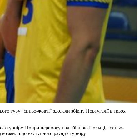
ого туру "синьо-жовті" здолали збірну Португалії в трьох
йоф турніру. Попри перемогу над збірною Польщі, "синьо-
 команди до наступного раунду турніру.