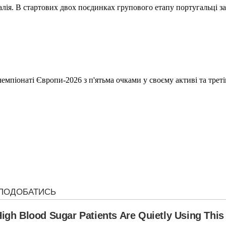
лія. В стартових двох поєдинках групового етапу португальці за
мпіонаті Європи-2026 з п'ятьма очками у своєму активі та трет