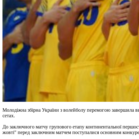
Молодіжна збірна України з волейболу перемогою завершила вис
сетах.
До заключного матчу групового етапу континентальної першості
жовті" перед заключним матчем поступалися основним конкуре