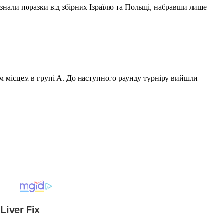
знали поразки від збірних Ізраїлю та Польщі, набравши лише
ім місцем в групі А. До наступного раунду турніру вийшли