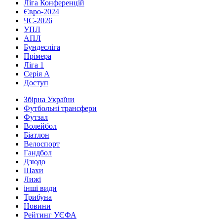
Ліга Конференцій
Євро-2024
ЧС-2026
УПЛ
АПЛ
Бундесліга
Прімера
Ліга 1
Серія А
Доступ
Збірна України
Футбольні трансфери
Футзал
Волейбол
Біатлон
Велоспорт
Гандбол
Дзюдо
Шахи
Лижі
інші види
Трибуна
Новини
Рейтинг УЄФА