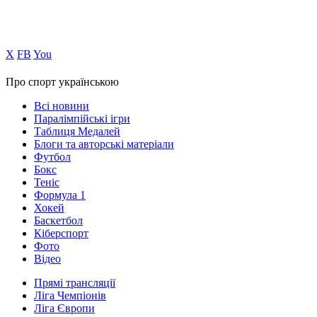
Х
FB
You
Про спорт українською
Всі новини
Паралімпійські ігри
Таблиця Медалей
Блоги та авторські матеріали
Футбол
Бокс
Теніс
Формула 1
Хокей
Баскетбол
Кіберспорт
Фото
Відео
Прямі трансляції
Ліга Чемпіонів
Ліга Європи