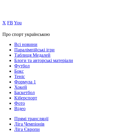
Х
FB
You
Про спорт українською
Всі новини
Паралімпійські ігри
Таблиця Медалей
Блоги та авторські матеріали
Футбол
Бокс
Теніс
Формула 1
Хокей
Баскетбол
Кіберспорт
Фото
Відео
Прямі трансляції
Ліга Чемпіонів
Ліга Європи