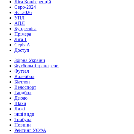
Ліга Конференцій
Євро-2024
ЧС-2026
УПЛ
АПЛ
Бундесліга
Прімера
Ліга 1
Серія А
Доступ
Збірна України
Футбольні трансфери
Футзал
Волейбол
Біатлон
Велоспорт
Гандбол
Дзюдо
Шахи
Лижі
інші види
Трибуна
Новини
Рейтинг УЄФА