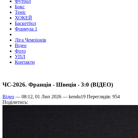
Футбол
Бокс
Теніс
ХОКЕЙ
Баскетбол
Формула 1
Ліга Чемпіонів
Відео
Фото
УПЛ
Контакти
ЧС-2026. Франція - Швеція - 3:0 (ВІДЕО)
Відео
— 08:12, 01 Лип 2026 —
kendu19
Переглядів: 954
Поділитись: