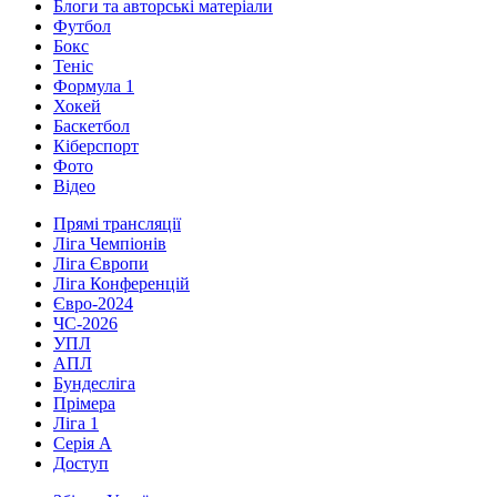
Блоги та авторські матеріали
Футбол
Бокс
Теніс
Формула 1
Хокей
Баскетбол
Кіберспорт
Фото
Відео
Прямі трансляції
Ліга Чемпіонів
Ліга Європи
Ліга Конференцій
Євро-2024
ЧС-2026
УПЛ
АПЛ
Бундесліга
Прімера
Ліга 1
Серія А
Доступ