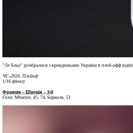
"Ле Бльо" розібралися з кривдниками України в плей-офф відб
ЧС-2026. Плейоф
1/16 фіналу
Франція – Швеція – 3:0
Голи: Мбаппе, 45, 74, Барколя, 53