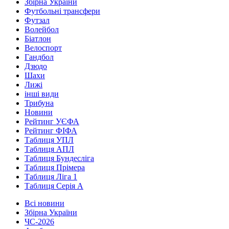
Збірна України
Футбольні трансфери
Футзал
Волейбол
Біатлон
Велоспорт
Гандбол
Дзюдо
Шахи
Лижі
інші види
Трибуна
Новини
Рейтинг УЄФА
Рейтинг ФІФА
Таблиця УПЛ
Таблиця АПЛ
Таблиця Бундесліга
Таблиця Прімера
Таблиця Ліга 1
Таблиця Серія А
Всі новини
Збірна України
ЧС-2026