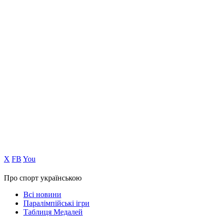
Х
FB
You
Про спорт українською
Всі новини
Паралімпійські ігри
Таблиця Медалей