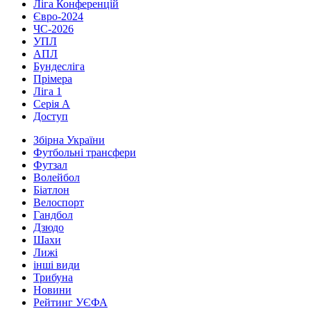
Ліга Конференцій
Євро-2024
ЧС-2026
УПЛ
АПЛ
Бундесліга
Прімера
Ліга 1
Серія А
Доступ
Збірна України
Футбольні трансфери
Футзал
Волейбол
Біатлон
Велоспорт
Гандбол
Дзюдо
Шахи
Лижі
інші види
Трибуна
Новини
Рейтинг УЄФА