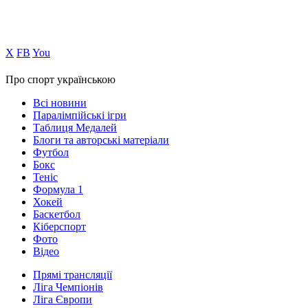
Х
FB
You
Про спорт українською
Всі новини
Паралімпійські ігри
Таблиця Медалей
Блоги та авторські матеріали
Футбол
Бокс
Теніс
Формула 1
Хокей
Баскетбол
Кіберспорт
Фото
Відео
Прямі трансляції
Ліга Чемпіонів
Ліга Європи