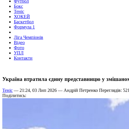
Футбол
Бокс
Теніс
ХОКЕЙ
Баскетбол
Формула 1
Ліга Чемпіонів
Відео
Фото
УПЛ
Контакти
Україна втратила єдину представницю у змішано
Теніс
— 21:24, 03 Лип 2026 —
Андрій Петренко
Переглядів: 52
Поділитись: