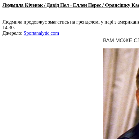
Людмила Кіченок / Давід Пел - Еллен Перес / Франсішку Кабра
Людмила продовжує змагатись на грендслемі у парі з американк
14:30.
Джерело:
Sportanalytic.com