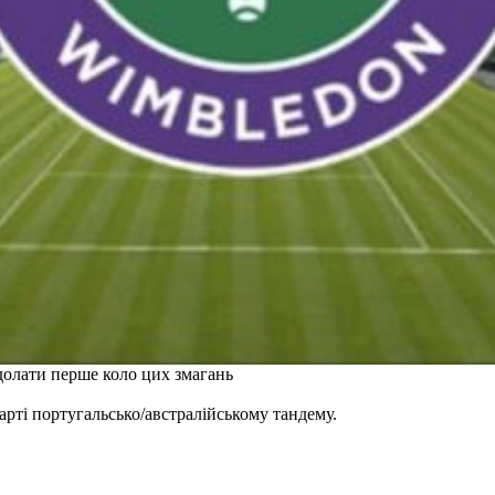
долати перше коло цих змагань
рті португальсько/австралійському тандему.