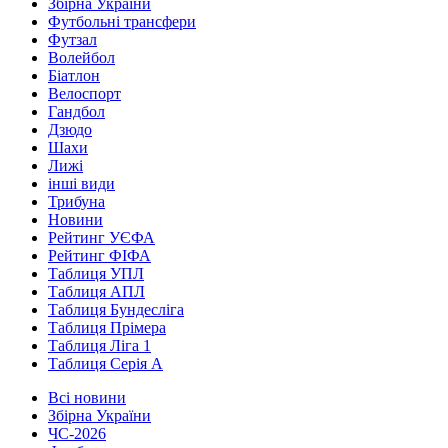
Збірна України
Футбольні трансфери
Футзал
Волейбол
Біатлон
Велоспорт
Гандбол
Дзюдо
Шахи
Лижі
інші види
Трибуна
Новини
Рейтинг УЄФА
Рейтинг ФІФА
Таблиця УПЛ
Таблиця АПЛ
Таблиця Бундесліга
Таблиця Прімера
Таблиця Ліга 1
Таблиця Серія А
Всі новини
Збірна України
ЧС-2026