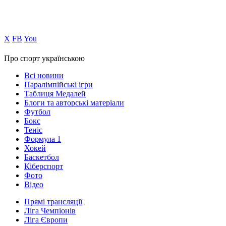
Х
FB
You
Про спорт українською
Всі новини
Паралімпійські ігри
Таблиця Медалей
Блоги та авторські матеріали
Футбол
Бокс
Теніс
Формула 1
Хокей
Баскетбол
Кіберспорт
Фото
Відео
Прямі трансляції
Ліга Чемпіонів
Ліга Європи