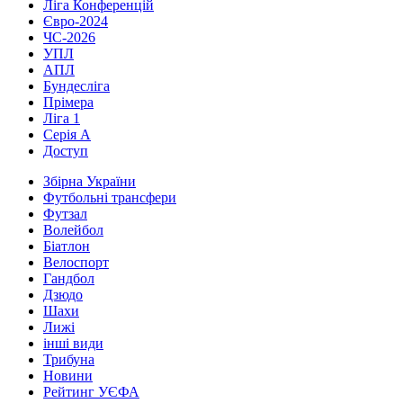
Ліга Конференцій
Євро-2024
ЧС-2026
УПЛ
АПЛ
Бундесліга
Прімера
Ліга 1
Серія А
Доступ
Збірна України
Футбольні трансфери
Футзал
Волейбол
Біатлон
Велоспорт
Гандбол
Дзюдо
Шахи
Лижі
інші види
Трибуна
Новини
Рейтинг УЄФА