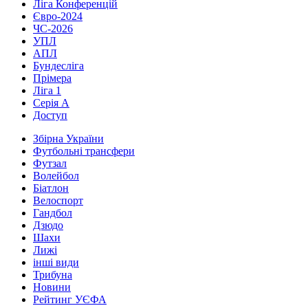
Ліга Конференцій
Євро-2024
ЧС-2026
УПЛ
АПЛ
Бундесліга
Прімера
Ліга 1
Серія А
Доступ
Збірна України
Футбольні трансфери
Футзал
Волейбол
Біатлон
Велоспорт
Гандбол
Дзюдо
Шахи
Лижі
інші види
Трибуна
Новини
Рейтинг УЄФА