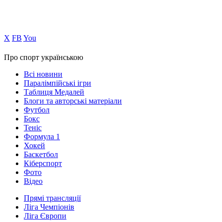
Х
FB
You
Про спорт українською
Всі новини
Паралімпійські ігри
Таблиця Медалей
Блоги та авторські матеріали
Футбол
Бокс
Теніс
Формула 1
Хокей
Баскетбол
Кіберспорт
Фото
Відео
Прямі трансляції
Ліга Чемпіонів
Ліга Європи