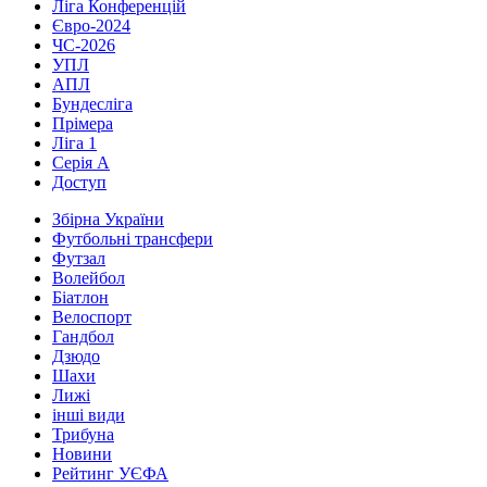
Ліга Конференцій
Євро-2024
ЧС-2026
УПЛ
АПЛ
Бундесліга
Прімера
Ліга 1
Серія А
Доступ
Збірна України
Футбольні трансфери
Футзал
Волейбол
Біатлон
Велоспорт
Гандбол
Дзюдо
Шахи
Лижі
інші види
Трибуна
Новини
Рейтинг УЄФА