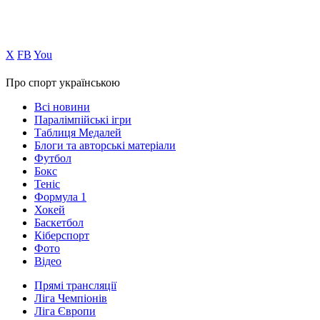
Х
FB
You
Про спорт українською
Всі новини
Паралімпійські ігри
Таблиця Медалей
Блоги та авторські матеріали
Футбол
Бокс
Теніс
Формула 1
Хокей
Баскетбол
Кіберспорт
Фото
Відео
Прямі трансляції
Ліга Чемпіонів
Ліга Європи