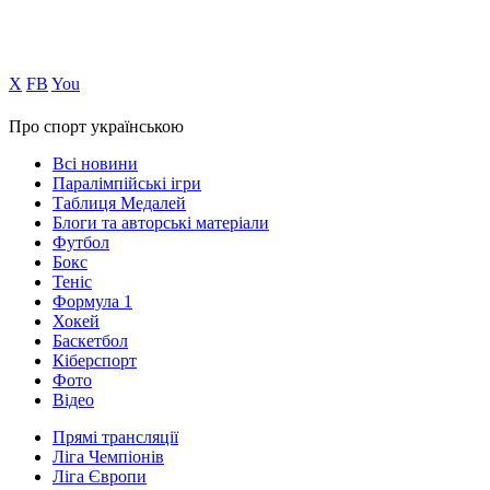
Х
FB
You
Про спорт українською
Всі новини
Паралімпійські ігри
Таблиця Медалей
Блоги та авторські матеріали
Футбол
Бокс
Теніс
Формула 1
Хокей
Баскетбол
Кіберспорт
Фото
Відео
Прямі трансляції
Ліга Чемпіонів
Ліга Європи