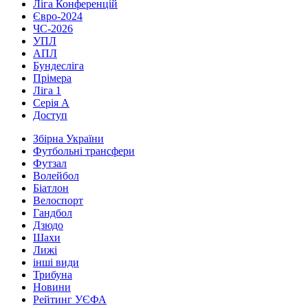
Ліга Конференцій
Євро-2024
ЧС-2026
УПЛ
АПЛ
Бундесліга
Прімера
Ліга 1
Серія А
Доступ
Збірна України
Футбольні трансфери
Футзал
Волейбол
Біатлон
Велоспорт
Гандбол
Дзюдо
Шахи
Лижі
інші види
Трибуна
Новини
Рейтинг УЄФА