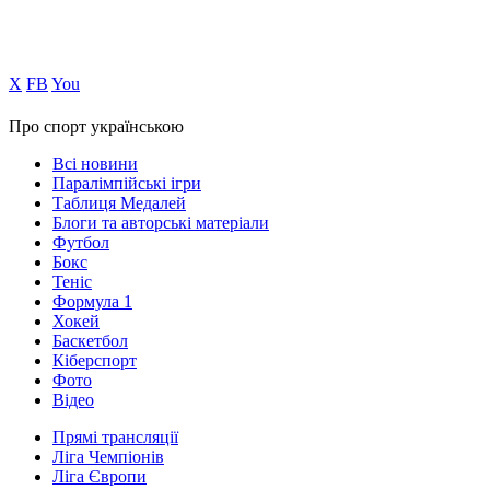
Х
FB
You
Про спорт українською
Всі новини
Паралімпійські ігри
Таблиця Медалей
Блоги та авторські матеріали
Футбол
Бокс
Теніс
Формула 1
Хокей
Баскетбол
Кіберспорт
Фото
Відео
Прямі трансляції
Ліга Чемпіонів
Ліга Європи