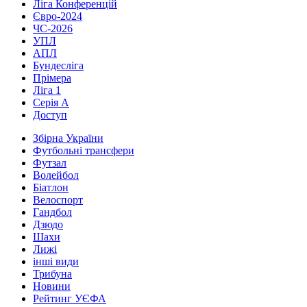
Ліга Конференцій
Євро-2024
ЧС-2026
УПЛ
АПЛ
Бундесліга
Прімера
Ліга 1
Серія А
Доступ
Збірна України
Футбольні трансфери
Футзал
Волейбол
Біатлон
Велоспорт
Гандбол
Дзюдо
Шахи
Лижі
інші види
Трибуна
Новини
Рейтинг УЄФА