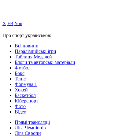
Х
FB
You
Про спорт українською
Всі новини
Паралімпійські ігри
Таблиця Медалей
Блоги та авторські матеріали
Футбол
Бокс
Теніс
Формула 1
Хокей
Баскетбол
Кіберспорт
Фото
Відео
Прямі трансляції
Ліга Чемпіонів
Ліга Європи