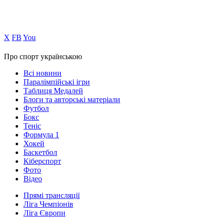
Х
FB
You
Про спорт українською
Всі новини
Паралімпійські ігри
Таблиця Медалей
Блоги та авторські матеріали
Футбол
Бокс
Теніс
Формула 1
Хокей
Баскетбол
Кіберспорт
Фото
Відео
Прямі трансляції
Ліга Чемпіонів
Ліга Європи