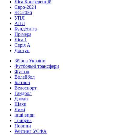
Ліга Конференцій
Євро-2024
ЧС-2026
УПЛ
АПЛ
Бундесліга
Прімера
Ліга 1
Серія А
Доступ
Збірна України
Футбольні трансфери
Футзал
Волейбол
Біатлон
Велоспорт
Гандбол
Дзюдо
Шахи
Лижі
інші види
Трибуна
Новини
Рейтинг УЄФА