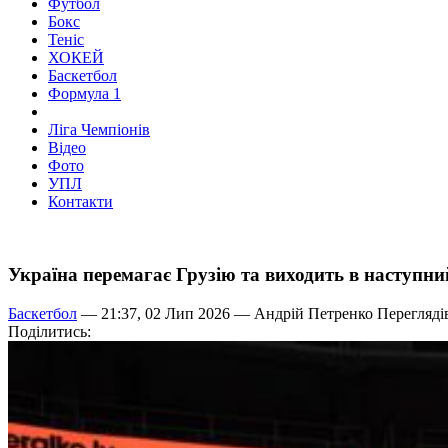
Футбол
Бокс
Теніс
ХОКЕЙ
Баскетбол
Формула 1
Ліга Чемпіонів
Відео
Фото
УПЛ
Контакти
Україна перемагає Грузію та виходить в наступни
Баскетбол
— 21:37, 02 Лип 2026 —
Андрій Петренко
Переглядів
Поділитись: