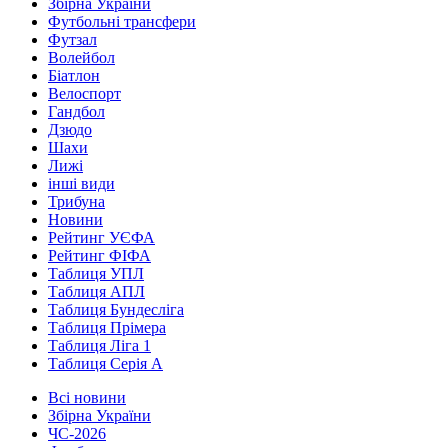
Збірна України
Футбольні трансфери
Футзал
Волейбол
Біатлон
Велоспорт
Гандбол
Дзюдо
Шахи
Лижі
інші види
Трибуна
Новини
Рейтинг УЄФА
Рейтинг ФІФА
Таблиця УПЛ
Таблиця АПЛ
Таблиця Бундесліга
Таблиця Прімера
Таблиця Ліга 1
Таблиця Серія А
Всі новини
Збірна України
ЧС-2026