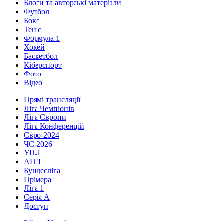
Блоги та авторські матеріали
Футбол
Бокс
Теніс
Формула 1
Хокей
Баскетбол
Кіберспорт
Фото
Відео
Прямі трансляції
Ліга Чемпіонів
Ліга Європи
Ліга Конференцій
Євро-2024
ЧС-2026
УПЛ
АПЛ
Бундесліга
Прімера
Ліга 1
Серія А
Доступ