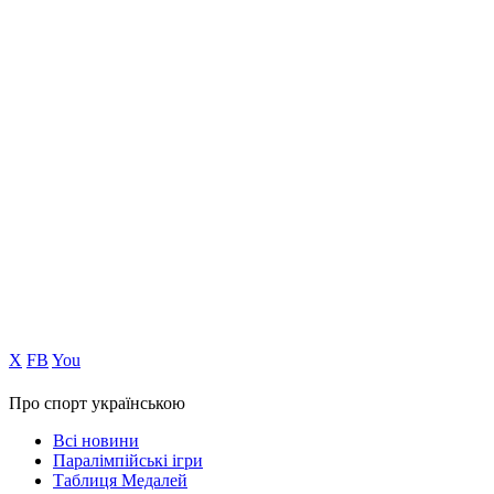
Х
FB
You
Про спорт українською
Всі новини
Паралімпійські ігри
Таблиця Медалей