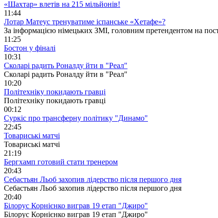
«Шахтар» влетів на 215 мільйонів!
11:44
Лотар Матеус тренуватиме іспанське «Хетафе»?
За інформацією німецьких ЗМІ, головним претендентом на пост
11:25
Бостон у фіналі
10:31
Сколарі радить Роналду йти в "Реал"
Сколарі радить Роналду йти в "Реал"
10:20
Політехніку покидають гравці
Політехніку покидають гравці
00:12
Суркіс про трансферну політику "Динамо"
22:45
Товариські матчі
Товариські матчі
21:19
Бергхамп готовий стати тренером
20:43
Себастьян Льоб захопив лідерство після першого дня
Себастьян Льоб захопив лідерство після першого дня
20:40
Білорус Корнієнко виграв 19 етап "Джиро"
Білорус Корнієнко виграв 19 етап "Джиро"