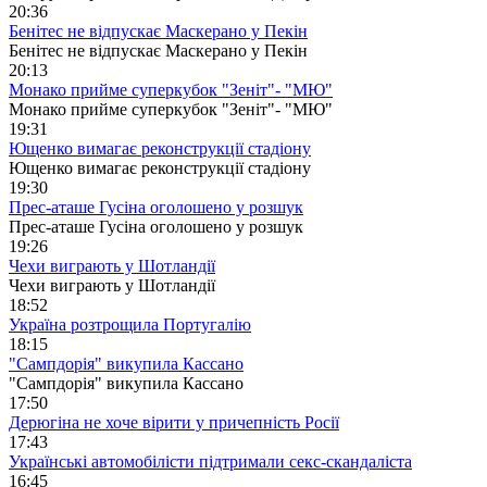
20:36
Бенітес не відпускає Маскерано у Пекін
Бенітес не відпускає Маскерано у Пекін
20:13
Монако прийме суперкубок "Зеніт"- "МЮ"
Монако прийме суперкубок "Зеніт"- "МЮ"
19:31
Ющенко вимагає реконструкції стадіону
Ющенко вимагає реконструкції стадіону
19:30
Прес-аташе Гусіна оголошено у розшук
Прес-аташе Гусіна оголошено у розшук
19:26
Чехи виграють у Шотландії
Чехи виграють у Шотландії
18:52
Україна розтрощила Португалію
18:15
"Сампдорія" викупила Кассано
"Сампдорія" викупила Кассано
17:50
Дерюгіна не хоче вірити у причепність Росії
17:43
Українські автомобілісти підтримали секс-скандаліста
16:45