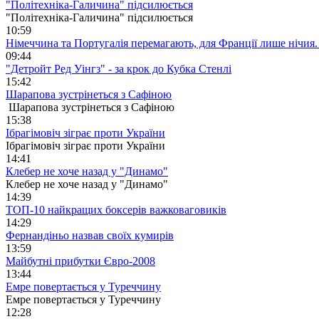
"Політехніка-Галичина" підсилюється
"Політехніка-Галичина" підсилюється
10:59
Німеччина та Португалія перемагають, для Франції лише нічия.
09:44
"Детройт Ред Уінгз" - за крок до Кубка Стенлі
15:42
Шарапова зустрінеться з Сафіною
Шарапова зустрінеться з Сафіною
15:38
Ібрагімовіч зіграє проти України
Ібрагімовіч зіграє проти України
14:41
Клебер не хоче назад у "Динамо"
Клебер не хоче назад у "Динамо"
14:39
ТОП-10 найкращих боксерів важковаговиків
14:29
Фернандіньо назвав своїх кумирів
13:59
Майбутні прибутки Євро-2008
13:44
Емре повертається у Туреччину
Емре повертається у Туреччину
12:28