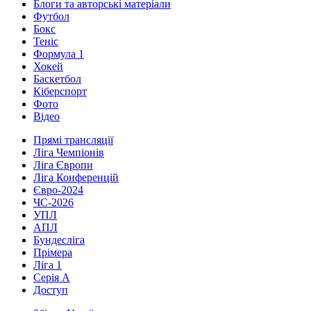
Блоги та авторські матеріали
Футбол
Бокс
Теніс
Формула 1
Хокей
Баскетбол
Кіберспорт
Фото
Відео
Прямі трансляції
Ліга Чемпіонів
Ліга Європи
Ліга Конференцій
Євро-2024
ЧС-2026
УПЛ
АПЛ
Бундесліга
Прімера
Ліга 1
Серія А
Доступ