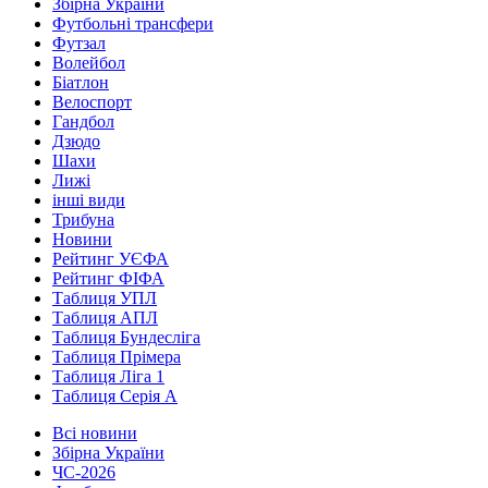
Збірна України
Футбольні трансфери
Футзал
Волейбол
Біатлон
Велоспорт
Гандбол
Дзюдо
Шахи
Лижі
інші види
Трибуна
Новини
Рейтинг УЄФА
Рейтинг ФІФА
Таблиця УПЛ
Таблиця АПЛ
Таблиця Бундесліга
Таблиця Прімера
Таблиця Ліга 1
Таблиця Серія А
Всі новини
Збірна України
ЧС-2026