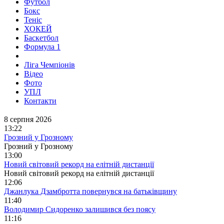
Футбол
Бокс
Теніс
ХОКЕЙ
Баскетбол
Формула 1
Ліга Чемпіонів
Відео
Фото
УПЛ
Контакти
8 серпня 2026
13:22
Грозний у Грозному
Грозний у Грозному
13:00
Новий світовий рекорд на елітній дистанції
Новий світовий рекорд на елітній дистанції
12:06
Джанлука Дзамбротта повернувся на батьківщину
11:40
Володимир Сидоренко залишився без поясу
11:16