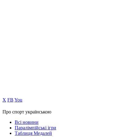
Х
FB
You
Про спорт українською
Всі новини
Паралімпійські ігри
Таблиця Медалей