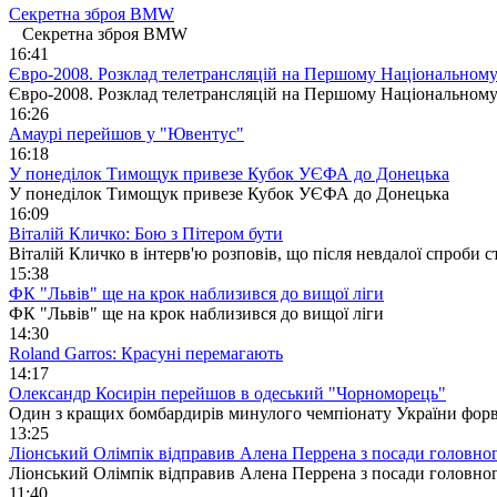
Секретна зброя BMW
Секретна зброя BMW
16:41
Євро-2008. Розклад телетрансляцій на Першому Національном
Євро-2008. Розклад телетрансляцій на Першому Національному
16:26
Амаурі перейшов у "Ювентус"
16:18
У понеділок Тимощук привезе Кубок УЄФА до Донецька
У понеділок Тимощук привезе Кубок УЄФА до Донецька
16:09
Віталій Кличко: Бою з Пітером бути
Віталій Кличко в інтерв'ю розповів, що після невдалої спроби
15:38
ФК "Львів" ще на крок наблизився до вищої ліги
ФК "Львів" ще на крок наблизився до вищої ліги
14:30
Roland Garros: Красуні перемагають
14:17
Олександр Косирін перейшов в одеський "Чорноморець"
Один з кращих бомбардирів минулого чемпіонату України форва
13:25
Ліонський Олімпік відправив Алена Перрена з посади головног
Ліонський Олімпік відправив Алена Перрена з посади головног
11:40