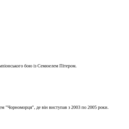
емпіонського бою із Семюелем Пітером.
 "Чорноморця", де він виступав з 2003 по 2005 роки.