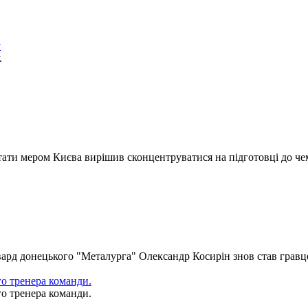
у
.
 стати мером Києва вирішив сконцентруватися на підготовці до ч
рд донецького "Металурга" Олександр Косирін знов став гравцем
о тренера команди.
о тренера команди.