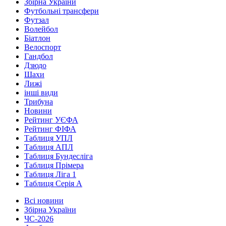
Збірна України
Футбольні трансфери
Футзал
Волейбол
Біатлон
Велоспорт
Гандбол
Дзюдо
Шахи
Лижі
інші види
Трибуна
Новини
Рейтинг УЄФА
Рейтинг ФІФА
Таблиця УПЛ
Таблиця АПЛ
Таблиця Бундесліга
Таблиця Прімера
Таблиця Ліга 1
Таблиця Серія А
Всі новини
Збірна України
ЧС-2026