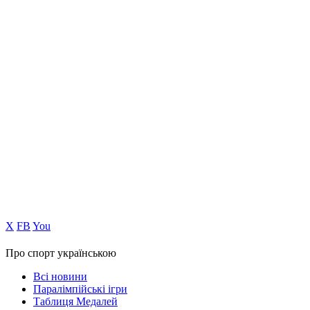
Х
FB
You
Про спорт українською
Всі новини
Паралімпійські ігри
Таблиця Медалей