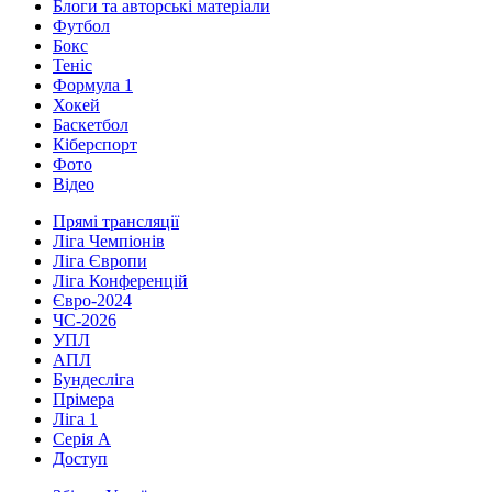
Блоги та авторські матеріали
Футбол
Бокс
Теніс
Формула 1
Хокей
Баскетбол
Кіберспорт
Фото
Відео
Прямі трансляції
Ліга Чемпіонів
Ліга Європи
Ліга Конференцій
Євро-2024
ЧС-2026
УПЛ
АПЛ
Бундесліга
Прімера
Ліга 1
Серія А
Доступ