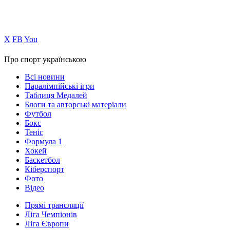
Х
FB
You
Про спорт українською
Всі новини
Паралімпійські ігри
Таблиця Медалей
Блоги та авторські матеріали
Футбол
Бокс
Теніс
Формула 1
Хокей
Баскетбол
Кіберспорт
Фото
Відео
Прямі трансляції
Ліга Чемпіонів
Ліга Європи