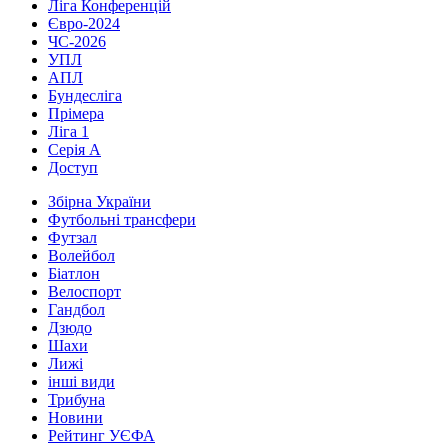
Ліга Конференцій
Євро-2024
ЧС-2026
УПЛ
АПЛ
Бундесліга
Прімера
Ліга 1
Серія А
Доступ
Збірна України
Футбольні трансфери
Футзал
Волейбол
Біатлон
Велоспорт
Гандбол
Дзюдо
Шахи
Лижі
інші види
Трибуна
Новини
Рейтинг УЄФА