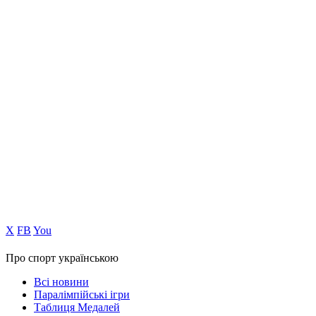
Х
FB
You
Про спорт українською
Всі новини
Паралімпійські ігри
Таблиця Медалей