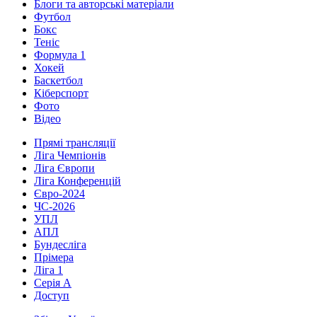
Блоги та авторські матеріали
Футбол
Бокс
Теніс
Формула 1
Хокей
Баскетбол
Кіберспорт
Фото
Відео
Прямі трансляції
Ліга Чемпіонів
Ліга Європи
Ліга Конференцій
Євро-2024
ЧС-2026
УПЛ
АПЛ
Бундесліга
Прімера
Ліга 1
Серія А
Доступ