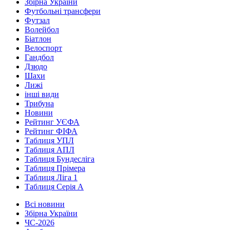
Збірна України
Футбольні трансфери
Футзал
Волейбол
Біатлон
Велоспорт
Гандбол
Дзюдо
Шахи
Лижі
інші види
Трибуна
Новини
Рейтинг УЄФА
Рейтинг ФІФА
Таблиця УПЛ
Таблиця АПЛ
Таблиця Бундесліга
Таблиця Прімера
Таблиця Ліга 1
Таблиця Серія А
Всі новини
Збірна України
ЧС-2026