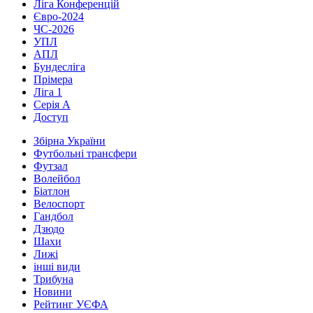
Ліга Конференцій
Євро-2024
ЧС-2026
УПЛ
АПЛ
Бундесліга
Прімера
Ліга 1
Серія А
Доступ
Збірна України
Футбольні трансфери
Футзал
Волейбол
Біатлон
Велоспорт
Гандбол
Дзюдо
Шахи
Лижі
інші види
Трибуна
Новини
Рейтинг УЄФА