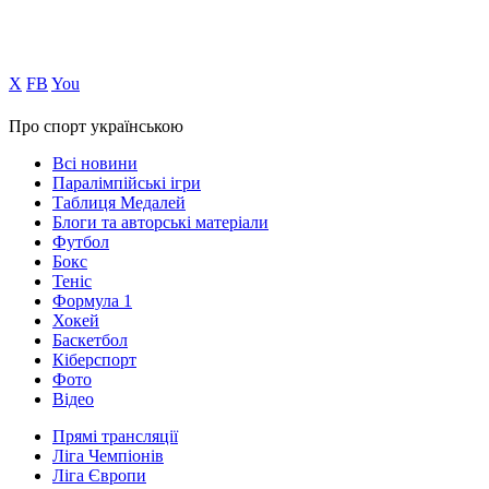
Х
FB
You
Про спорт українською
Всі новини
Паралімпійські ігри
Таблиця Медалей
Блоги та авторські матеріали
Футбол
Бокс
Теніс
Формула 1
Хокей
Баскетбол
Кіберспорт
Фото
Відео
Прямі трансляції
Ліга Чемпіонів
Ліга Європи