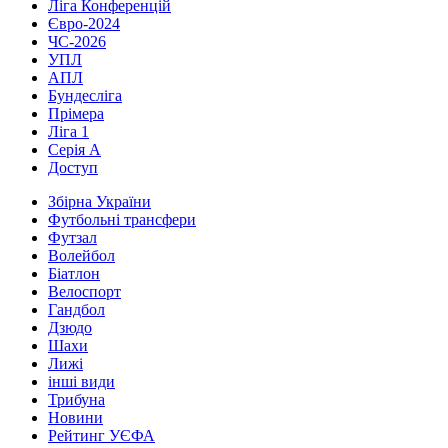
Ліга Конференцій
Євро-2024
ЧС-2026
УПЛ
АПЛ
Бундесліга
Прімера
Ліга 1
Серія А
Доступ
Збірна України
Футбольні трансфери
Футзал
Волейбол
Біатлон
Велоспорт
Гандбол
Дзюдо
Шахи
Лижі
інші види
Трибуна
Новини
Рейтинг УЄФА