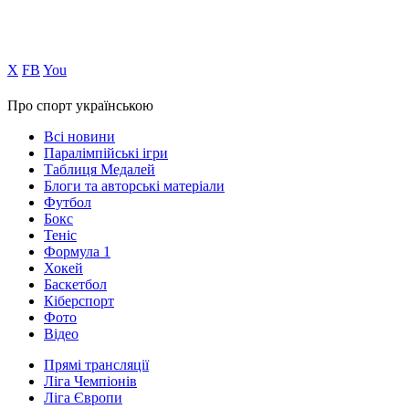
Х
FB
You
Про спорт українською
Всі новини
Паралімпійські ігри
Таблиця Медалей
Блоги та авторські матеріали
Футбол
Бокс
Теніс
Формула 1
Хокей
Баскетбол
Кіберспорт
Фото
Відео
Прямі трансляції
Ліга Чемпіонів
Ліга Європи