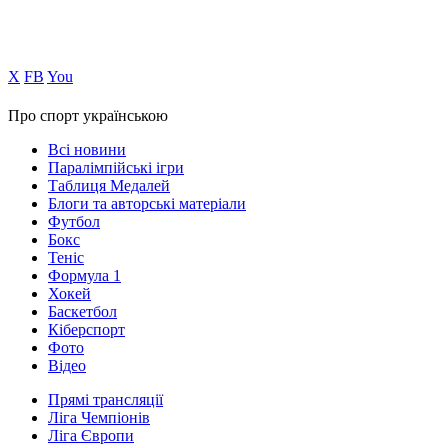
Х
FB
You
Про спорт українською
Всі новини
Паралімпійські ігри
Таблиця Медалей
Блоги та авторські матеріали
Футбол
Бокс
Теніс
Формула 1
Хокей
Баскетбол
Кіберспорт
Фото
Відео
Прямі трансляції
Ліга Чемпіонів
Ліга Європи