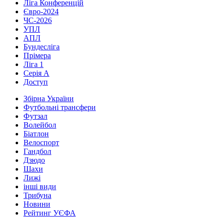
Ліга Конференцій
Євро-2024
ЧС-2026
УПЛ
АПЛ
Бундесліга
Прімера
Ліга 1
Серія А
Доступ
Збірна України
Футбольні трансфери
Футзал
Волейбол
Біатлон
Велоспорт
Гандбол
Дзюдо
Шахи
Лижі
інші види
Трибуна
Новини
Рейтинг УЄФА