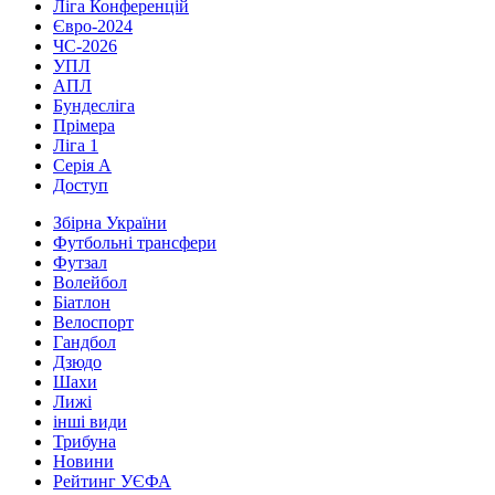
Ліга Конференцій
Євро-2024
ЧС-2026
УПЛ
АПЛ
Бундесліга
Прімера
Ліга 1
Серія А
Доступ
Збірна України
Футбольні трансфери
Футзал
Волейбол
Біатлон
Велоспорт
Гандбол
Дзюдо
Шахи
Лижі
інші види
Трибуна
Новини
Рейтинг УЄФА