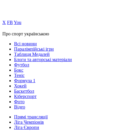
Х
FB
You
Про спорт українською
Всі новини
Паралімпійські ігри
Таблиця Медалей
Блоги та авторські матеріали
Футбол
Бокс
Теніс
Формула 1
Хокей
Баскетбол
Кіберспорт
Фото
Відео
Прямі трансляції
Ліга Чемпіонів
Ліга Європи