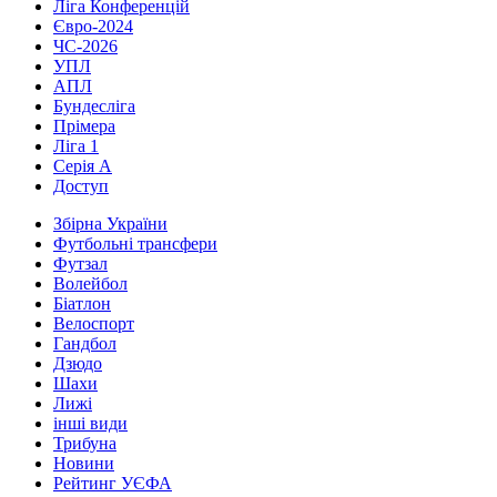
Ліга Конференцій
Євро-2024
ЧС-2026
УПЛ
АПЛ
Бундесліга
Прімера
Ліга 1
Серія А
Доступ
Збірна України
Футбольні трансфери
Футзал
Волейбол
Біатлон
Велоспорт
Гандбол
Дзюдо
Шахи
Лижі
інші види
Трибуна
Новини
Рейтинг УЄФА