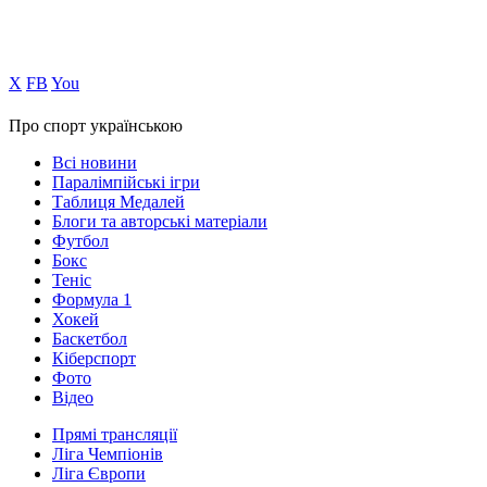
Х
FB
You
Про спорт українською
Всі новини
Паралімпійські ігри
Таблиця Медалей
Блоги та авторські матеріали
Футбол
Бокс
Теніс
Формула 1
Хокей
Баскетбол
Кіберспорт
Фото
Відео
Прямі трансляції
Ліга Чемпіонів
Ліга Європи